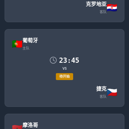
克罗地亚
🇭🇷
客队
葡萄牙
🇵🇹
主队
23:45
VS
待开始
捷克
🇨🇿
客队
摩洛哥
🇲🇦